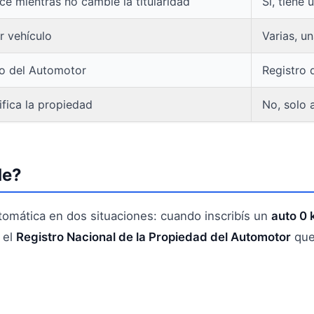
e mientras no cambie la titularidad
Sí, tiene 
r vehículo
Varias, u
ro del Automotor
Registro 
tifica la propiedad
No, solo a
de?
omática en dos situaciones: cuando inscribís un
auto 0
 el
Registro Nacional de la Propiedad del Automotor
que