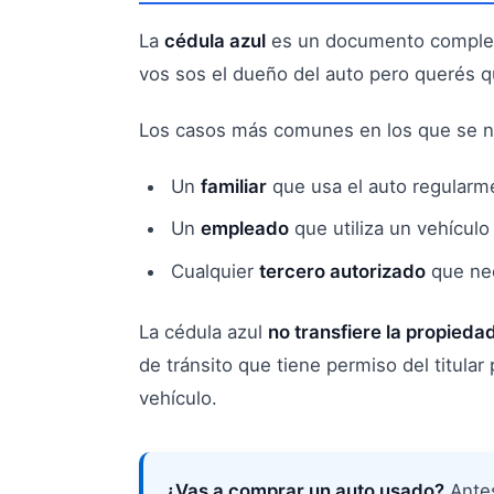
La
cédula azul
es un documento complem
vos sos el dueño del auto pero querés qu
Los casos más comunes en los que se ne
Un
familiar
que usa el auto regularme
Un
empleado
que utiliza un vehículo
Cualquier
tercero autorizado
que nec
La cédula azul
no transfiere la propieda
de tránsito que tiene permiso del titular
vehículo.
¿Vas a comprar un auto usado?
Antes