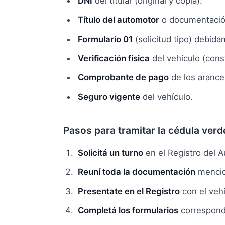
DNI
del titular (original y copia).
Título del automotor
o documentación 
Formulario 01
(solicitud tipo) debid
Verificación física
del vehículo (cons
Comprobante de pago
de los arance
Seguro vigente
del vehículo.
Pasos para tramitar la cédula verd
Solicitá un turno
en el Registro del A
Reuní toda la documentación
mencion
Presentate en el Registro
con el vehíc
Completá los formularios
correspondi