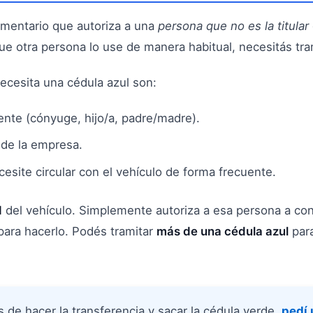
entario que autoriza a una
persona que no es la titular
e otra persona lo use de manera habitual, necesitás tram
cesita una cédula azul son:
nte (cónyuge, hijo/a, padre/madre).
 de la empresa.
esite circular con el vehículo de forma frecuente.
d
del vehículo. Simplemente autoriza a esa persona a cond
 para hacerlo. Podés tramitar
más de una cédula azul
para
 de hacer la transferencia y sacar la cédula verde,
pedí 